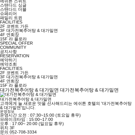
에쉬튼 스위트
스탠다드 싱글
스탠다드 더블
슈페리어
패밀리 트윈
FACILITIES
2F 코벤트 가든
3F 대가전복추어탕 & 대가밀면
4F 연회장
15F 라 플로라
SPECIAL OFFER
COMMUNITY
공지사항
RESERVATION
예약하기
예약조회
FACILITIES
2F 코벤트 가든
3F 대가전복추어탕 & 대가밀면
4F 연회장
15F 라 플로라
대가전복추어탕 & 대가밀면
대가전복추어탕 & 대가밀면
대가전복추어탕 & 대가밀면
고객에게 늘 새로운 맛을 선사해드리는 에쉬튼 호텔의 '대가전복추어탕
& 대가밀면'입니다.
운영정보
운영시간
오전 : 07:30~15:00 (토요일 휴무)
브레이크타임 : 15:00~17:00
오후 : 17:00~ 20:00 (일요일 휴무)
위치
3F
문의
052-708-3334