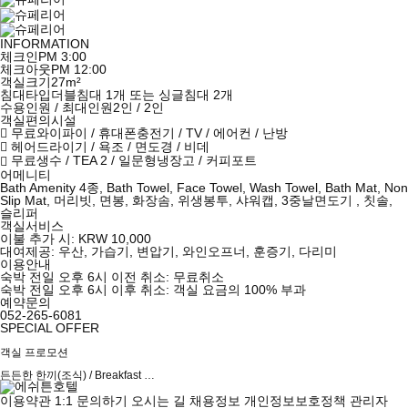
INFORMATION
체크인
PM 3:00
체크아웃
PM 12:00
객실크기
27m²
침대타입
더블침대 1개 또는 싱글침대 2개
수용인원 / 최대인원
2인 / 2인
객실편의시설
무료와이파이 / 휴대폰충전기 / TV / 에어컨 / 난방
헤어드라이기 / 욕조 / 면도경 / 비데
무료생수 / TEA 2 / 일문형냉장고 / 커피포트
어메니티
Bath Amenity 4종, Bath Towel, Face Towel, Wash Towel, Bath Mat, Non
Slip Mat, 머리빗, 면봉, 화장솜, 위생봉투, 샤워캡, 3중날면도기 , 칫솔,
슬리퍼
객실서비스
이불 추가 시: KRW 10,000
대여제공: 우산, 가습기, 변압기, 와인오프너, 훈증기, 다리미
이용안내
숙박 전일 오후 6시 이전 취소: 무료취소
숙박 전일 오후 6시 이후 취소: 객실 요금의 100% 부과
예약문의
052-265-6081
SPECIAL OFFER
객실 프로모션
든든한 한끼(조식) / Breakfast …
이용약관
1:1 문의하기
오시는 길
채용정보
개인정보보호정책
관리자