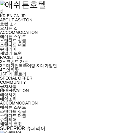
KR
EN
CN
JP
ABOUT ASHTON
호텔 소개
오시는 길
ACCOMMODATION
에쉬튼 스위트
스탠다드 싱글
스탠다드 더블
슈페리어
패밀리 트윈
FACILITIES
2F 코벤트 가든
3F 대가전복추어탕 & 대가밀면
4F 연회장
15F 라 플로라
SPECIAL OFFER
COMMUNITY
공지사항
RESERVATION
예약하기
예약조회
ACCOMMODATION
에쉬튼 스위트
스탠다드 싱글
스탠다드 더블
슈페리어
패밀리 트윈
SUPERIOR
슈페리어